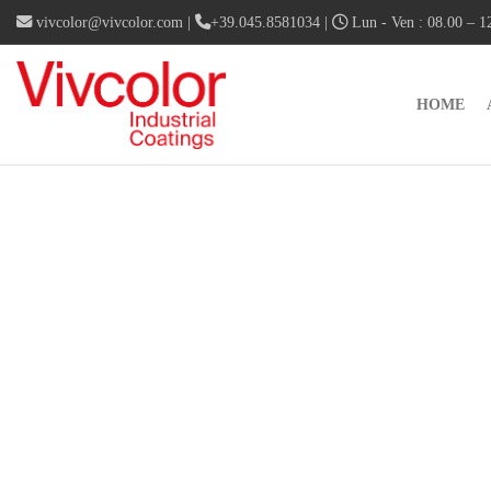
vivcolor@vivcolor.com
|
+39.045.8581034
|
Lun - Ven : 08.00 – 12
HOME