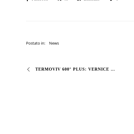
Postato in:
News
TERMOVIV 600° PLUS: VERNICE SILICONICA PER ALTE TEMPERATURE TERMOVIV 600° PLUS è lo smalto siliconico monocomponente che resiste continuativamente a 500°C e p…