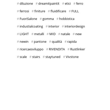
diluzione
dreamitpaintit
etici
ferro
ferrosi
finiture
fluidificare
FULL
FuoriSalone
gomma
hobbistica
industialcoating
interior
interiordesign
LIGHT
metalli
MID
natale
new
newin
pantone
qualità
rapida
ricercaesviluppo
RIVENDITA
Rustlinker
scale
stairs
staytuned
Vivstone