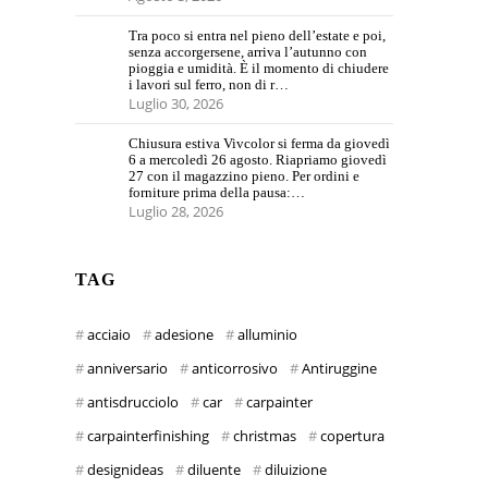
Tra poco si entra nel pieno dell’estate e poi,
senza accorgersene, arriva l’autunno con
pioggia e umidità. È il momento di chiudere
i lavori sul ferro, non di r…
Luglio 30, 2026
Chiusura estiva Vivcolor si ferma da giovedì
6 a mercoledì 26 agosto. Riapriamo giovedì
27 con il magazzino pieno. Per ordini e
forniture prima della pausa:…
Luglio 28, 2026
TAG
acciaio
adesione
alluminio
anniversario
anticorrosivo
Antiruggine
antisdrucciolo
car
carpainter
carpainterfinishing
christmas
copertura
designideas
diluente
diluizione