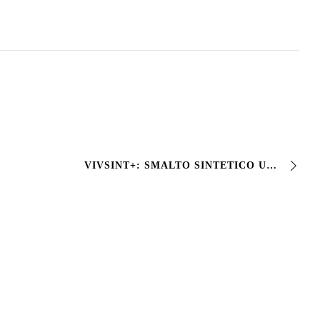
VIVSINT+: SMALTO SINTETICO UNIVERSALE PER FERRO E LEGNO VIVSINT+ è lo smalto sintetico sopraffino formulato con resine alchidiche che assicura ottima distens…