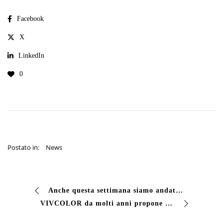
Facebook
X
LinkedIn
0
Postato in:
News
Anche questa settimana siamo andati a fare visita ad una delle tante imprese artigiane che VIVCOLOR regolarmente fornisce. E’ il caso di una torneria/pennellif…
VIVCOLOR da molti anni propone soluzioni per la manutenzione delle cantine vitivinicole. Nelle foto una delle tante cantine veronesi, che ha scelto di utilizza…