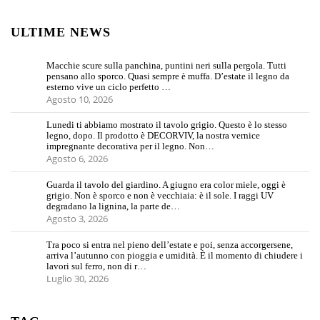
ULTIME NEWS
Macchie scure sulla panchina, puntini neri sulla pergola. Tutti
pensano allo sporco. Quasi sempre è muffa. D’estate il legno da
esterno vive un ciclo perfetto …
Agosto 10, 2026
Lunedi ti abbiamo mostrato il tavolo grigio. Questo è lo stesso
legno, dopo. Il prodotto è DECORVIV, la nostra vernice
impregnante decorativa per il legno. Non…
Agosto 6, 2026
Guarda il tavolo del giardino. A giugno era color miele, oggi è
grigio. Non è sporco e non è vecchiaia: è il sole. I raggi UV
degradano la lignina, la parte de…
Agosto 3, 2026
Tra poco si entra nel pieno dell’estate e poi, senza accorgersene,
arriva l’autunno con pioggia e umidità. È il momento di chiudere i
lavori sul ferro, non di r…
Luglio 30, 2026