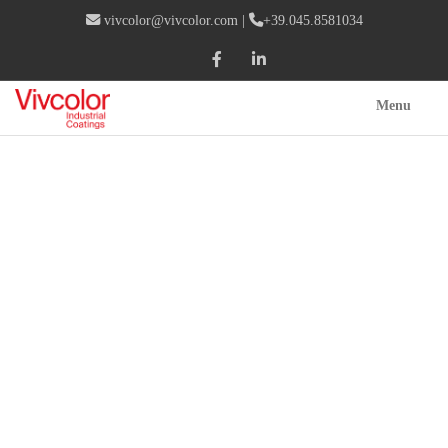
vivcolor@vivcolor.com
|
+39.045.8581034
Menu