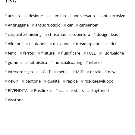
TAG
acciaio
adesione
alluminio
anniversario
anticorrosivo
Antiruggine
antisdrucciolo
car
carpainter
carpainterfinishing
christmas
copertura
designideas
diluente
diluizione
diluzione
dreamitpaintit
etici
ferro
ferrosi
finiture
fluidificare
FULL
FuoriSalone
gomma
hobbistica
industialcoating
interior
interiordesign
LIGHT
metalli
MID
natale
new
newin
pantone
qualità
rapida
ricercaesviluppo
RIVENDITA
Rustlinker
scale
stairs
staytuned
Vivstone