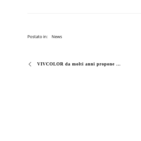
Postato in:
News
VIVCOLOR da molti anni propone soluzioni per la manutenzione delle cantine vitivinicole. Nelle foto una delle tante cantine veronesi, che ha scelto di utilizza…