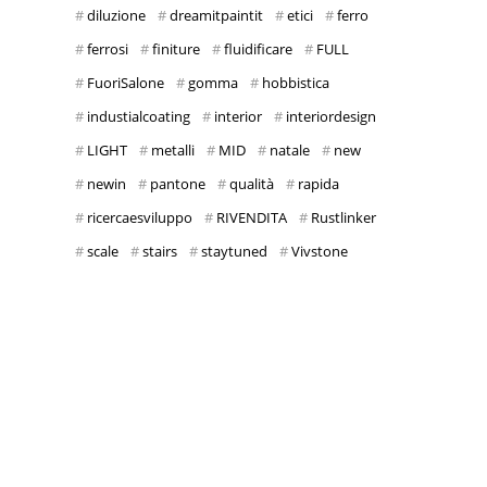
diluzione
dreamitpaintit
etici
ferro
ferrosi
finiture
fluidificare
FULL
FuoriSalone
gomma
hobbistica
industialcoating
interior
interiordesign
LIGHT
metalli
MID
natale
new
newin
pantone
qualità
rapida
ricercaesviluppo
RIVENDITA
Rustlinker
scale
stairs
staytuned
Vivstone