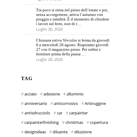
Tra poco si entra nel pieno dell’estate e poi,
senza accorgersene, arriva l’autunno con
pioggia e umidità. È il momento di chiudere
i lavori sul ferro, non di r…
Luglio 30, 2026
Chiusura estiva Vivcolor si ferma da giovedì
6 a mercoledì 26 agosto. Riapriamo giovedì
27 con il magazzino pieno. Per ordini e
forniture prima della pausa:…
Luglio 28, 2026
TAG
acciaio
adesione
alluminio
anniversario
anticorrosivo
Antiruggine
antisdrucciolo
car
carpainter
carpainterfinishing
christmas
copertura
designideas
diluente
diluizione