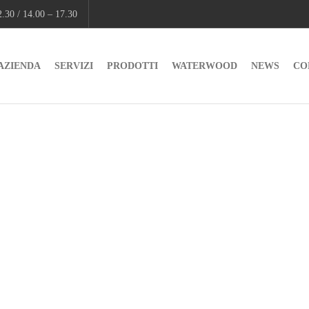
.30 / 14.00 – 17.30
AZIENDA
SERVIZI
PRODOTTI
WATERWOOD
NEWS
CO