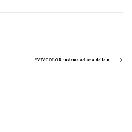
“VIVCOLOR insieme ad una delle nostre verniciature partner, ha realizzato la verniciatura di una struttura antisismica in ferro e acciaio nel comune di Cividate…