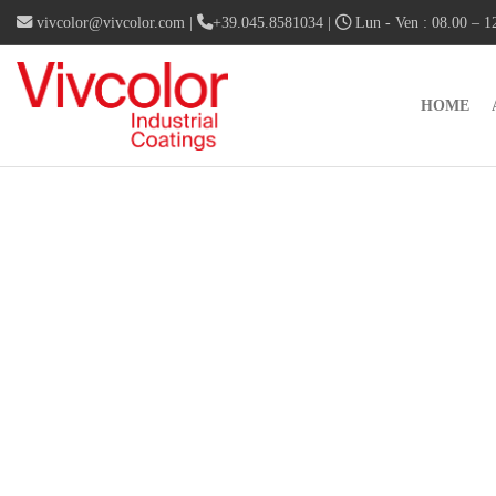
vivcolor@vivcolor.com
|
+39.045.8581034
|
Lun - Ven : 08.00 – 12
HOME