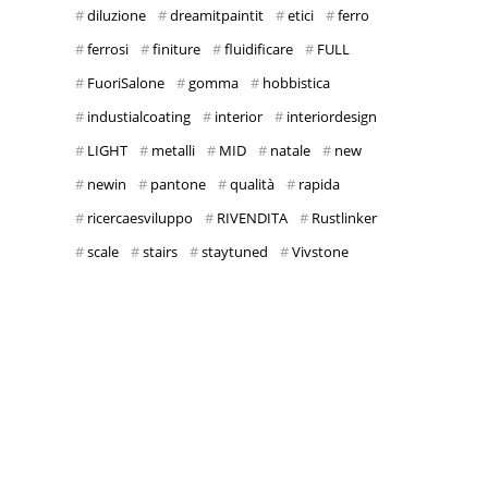
diluzione
dreamitpaintit
etici
ferro
ferrosi
finiture
fluidificare
FULL
FuoriSalone
gomma
hobbistica
industialcoating
interior
interiordesign
LIGHT
metalli
MID
natale
new
newin
pantone
qualità
rapida
ricercaesviluppo
RIVENDITA
Rustlinker
scale
stairs
staytuned
Vivstone