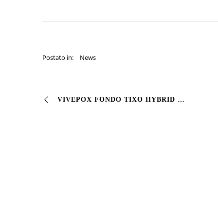
Postato in:
News
VIVEPOX FONDO TIXO HYBRID La struttura è stata prima preparata e poi verniciata con un primo strato di VIVEPOX FONDO TIXO HYBRID, con un’ottima #resistenza alla…