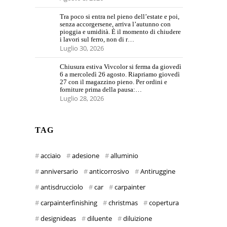
Tra poco si entra nel pieno dell’estate e poi,
senza accorgersene, arriva l’autunno con
pioggia e umidità. È il momento di chiudere
i lavori sul ferro, non di r…
Luglio 30, 2026
Chiusura estiva Vivcolor si ferma da giovedì
6 a mercoledì 26 agosto. Riapriamo giovedì
27 con il magazzino pieno. Per ordini e
forniture prima della pausa:…
Luglio 28, 2026
TAG
acciaio
adesione
alluminio
anniversario
anticorrosivo
Antiruggine
antisdrucciolo
car
carpainter
carpainterfinishing
christmas
copertura
designideas
diluente
diluizione