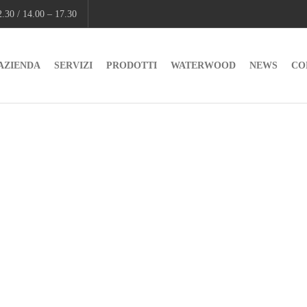
.30 / 14.00 – 17.30
AZIENDA
SERVIZI
PRODOTTI
WATERWOOD
NEWS
CO