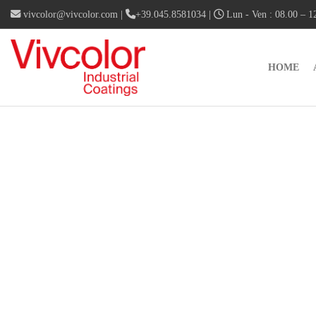
vivcolor@vivcolor.com
|
+39.045.8581034
|
Lun - Ven : 08.00 – 12
HOME