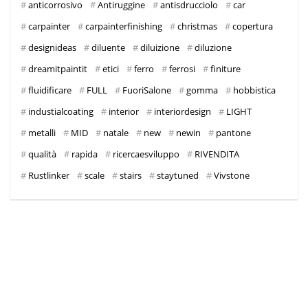
anticorrosivo
Antiruggine
antisdrucciolo
car
carpainter
carpainterfinishing
christmas
copertura
designideas
diluente
diluizione
diluzione
dreamitpaintit
etici
ferro
ferrosi
finiture
fluidificare
FULL
FuoriSalone
gomma
hobbistica
industialcoating
interior
interiordesign
LIGHT
metalli
MID
natale
new
newin
pantone
qualità
rapida
ricercaesviluppo
RIVENDITA
Rustlinker
scale
stairs
staytuned
Vivstone