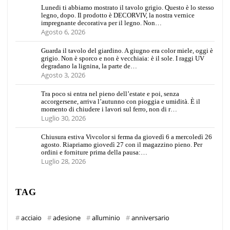
Lunedi ti abbiamo mostrato il tavolo grigio. Questo è lo stesso
legno, dopo. Il prodotto è DECORVIV, la nostra vernice
impregnante decorativa per il legno. Non…
Agosto 6, 2026
Guarda il tavolo del giardino. A giugno era color miele, oggi è
grigio. Non è sporco e non è vecchiaia: è il sole. I raggi UV
degradano la lignina, la parte de…
Agosto 3, 2026
Tra poco si entra nel pieno dell’estate e poi, senza
accorgersene, arriva l’autunno con pioggia e umidità. È il
momento di chiudere i lavori sul ferro, non di r…
Luglio 30, 2026
Chiusura estiva Vivcolor si ferma da giovedì 6 a mercoledì 26
agosto. Riapriamo giovedì 27 con il magazzino pieno. Per
ordini e forniture prima della pausa:…
Luglio 28, 2026
TAG
acciaio
adesione
alluminio
anniversario