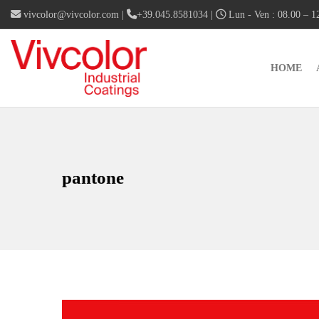
vivcolor@vivcolor.com
|
+39.045.8581034
|
Lun - Ven : 08.00 – 12
HOME
pantone