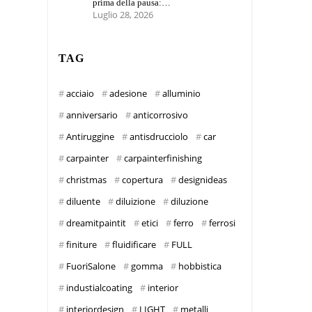
prima della pausa:…
Luglio 28, 2026
TAG
acciaio
adesione
alluminio
anniversario
anticorrosivo
Antiruggine
antisdrucciolo
car
carpainter
carpainterfinishing
christmas
copertura
designideas
diluente
diluizione
diluzione
dreamitpaintit
etici
ferro
ferrosi
finiture
fluidificare
FULL
FuoriSalone
gomma
hobbistica
industialcoating
interior
interiordesign
LIGHT
metalli