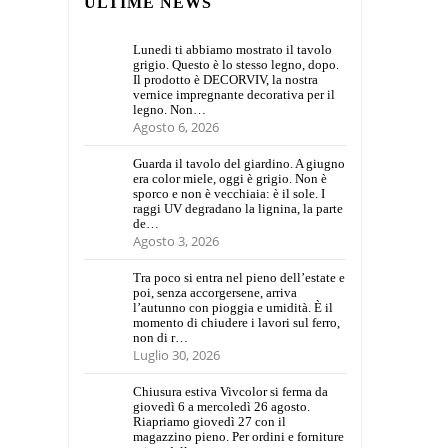
ULTIME NEWS
Lunedi ti abbiamo mostrato il tavolo
grigio. Questo è lo stesso legno, dopo.
Il prodotto è DECORVIV, la nostra
vernice impregnante decorativa per il
legno. Non…
Agosto 6, 2026
Guarda il tavolo del giardino. A giugno
era color miele, oggi è grigio. Non è
sporco e non è vecchiaia: è il sole. I
raggi UV degradano la lignina, la parte
de…
Agosto 3, 2026
Tra poco si entra nel pieno dell’estate e
poi, senza accorgersene, arriva
l’autunno con pioggia e umidità. È il
momento di chiudere i lavori sul ferro,
non di r…
Luglio 30, 2026
Chiusura estiva Vivcolor si ferma da
giovedì 6 a mercoledì 26 agosto.
Riapriamo giovedì 27 con il
magazzino pieno. Per ordini e forniture