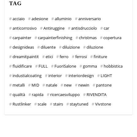
TAG
acciaio
adesione
alluminio
anniversario
anticorrosivo
Antiruggine
antisdrucciolo
car
carpainter
carpainterfinishing
christmas
copertura
designideas
diluente
diluizione
diluzione
dreamitpaintit
etici
ferro
ferrosi
finiture
fluidificare
FULL
FuoriSalone
gomma
hobbistica
industialcoating
interior
interiordesign
LIGHT
metalli
MID
natale
new
newin
pantone
qualità
rapida
ricercaesviluppo
RIVENDITA
Rustlinker
scale
stairs
staytuned
Vivstone