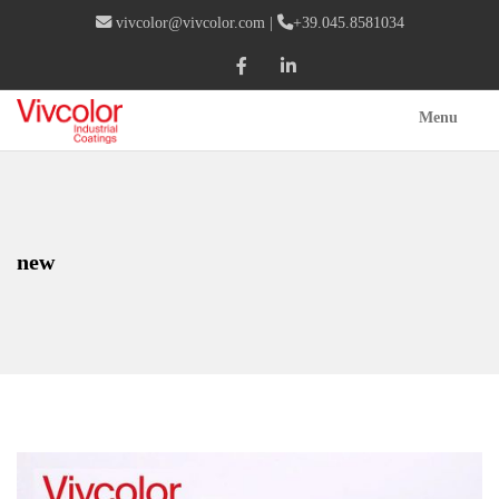
vivcolor@vivcolor.com
|
+39.045.8581034
Menu
new