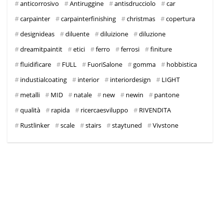
anticorrosivo
Antiruggine
antisdrucciolo
car
carpainter
carpainterfinishing
christmas
copertura
designideas
diluente
diluizione
diluzione
dreamitpaintit
etici
ferro
ferrosi
finiture
fluidificare
FULL
FuoriSalone
gomma
hobbistica
industialcoating
interior
interiordesign
LIGHT
metalli
MID
natale
new
newin
pantone
qualità
rapida
ricercaesviluppo
RIVENDITA
Rustlinker
scale
stairs
staytuned
Vivstone