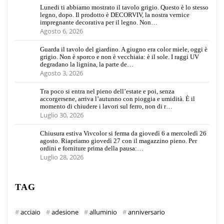
Lunedi ti abbiamo mostrato il tavolo grigio. Questo è lo stesso
legno, dopo. Il prodotto è DECORVIV, la nostra vernice
impregnante decorativa per il legno. Non…
Agosto 6, 2026
Guarda il tavolo del giardino. A giugno era color miele, oggi è
grigio. Non è sporco e non è vecchiaia: è il sole. I raggi UV
degradano la lignina, la parte de…
Agosto 3, 2026
Tra poco si entra nel pieno dell’estate e poi, senza
accorgersene, arriva l’autunno con pioggia e umidità. È il
momento di chiudere i lavori sul ferro, non di r…
Luglio 30, 2026
Chiusura estiva Vivcolor si ferma da giovedì 6 a mercoledì 26
agosto. Riapriamo giovedì 27 con il magazzino pieno. Per
ordini e forniture prima della pausa:…
Luglio 28, 2026
TAG
acciaio
adesione
alluminio
anniversario