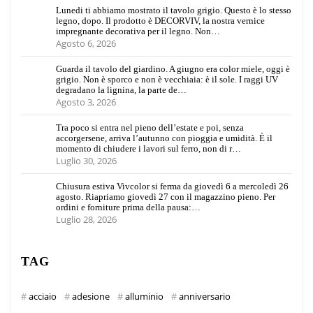
Lunedi ti abbiamo mostrato il tavolo grigio. Questo è lo stesso
legno, dopo. Il prodotto è DECORVIV, la nostra vernice
impregnante decorativa per il legno. Non…
Agosto 6, 2026
Guarda il tavolo del giardino. A giugno era color miele, oggi è
grigio. Non è sporco e non è vecchiaia: è il sole. I raggi UV
degradano la lignina, la parte de…
Agosto 3, 2026
Tra poco si entra nel pieno dell’estate e poi, senza
accorgersene, arriva l’autunno con pioggia e umidità. È il
momento di chiudere i lavori sul ferro, non di r…
Luglio 30, 2026
Chiusura estiva Vivcolor si ferma da giovedì 6 a mercoledì 26
agosto. Riapriamo giovedì 27 con il magazzino pieno. Per
ordini e forniture prima della pausa:…
Luglio 28, 2026
TAG
acciaio
adesione
alluminio
anniversario