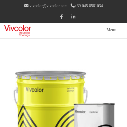
vivcolor@vivcolor.com
|
+39.045.8581034
Menu