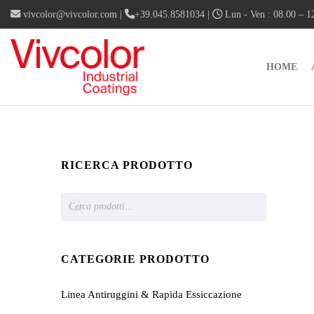
vivcolor@vivcolor.com
|
+39.045.8581034
|
Lun - Ven : 08.00 – 12
HOME
RICERCA PRODOTTO
Products
search
CATEGORIE PRODOTTO
Linea Antiruggini & Rapida Essiccazione