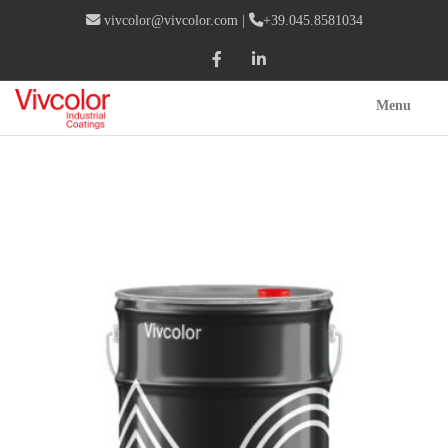
vivcolor@vivcolor.com
|
+39.045.8581034
Menu