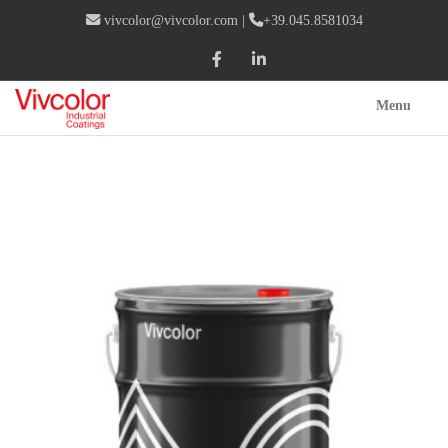
vivcolor@vivcolor.com
|
+39.045.8581034
Menu