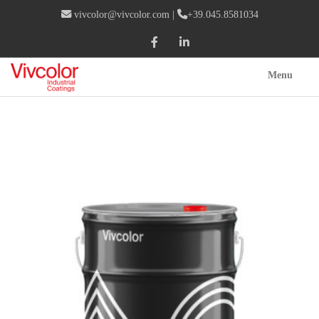
vivcolor@vivcolor.com
|
+39.045.8581034
Menu