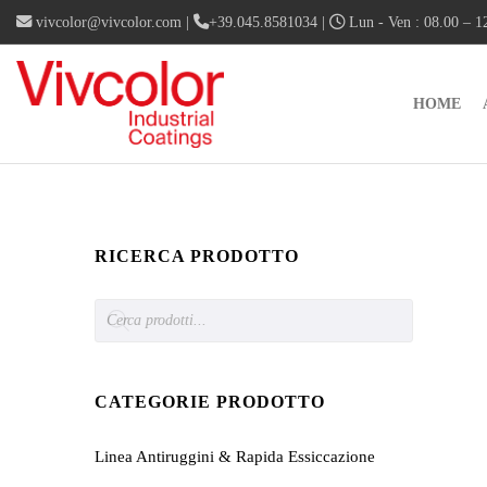
vivcolor@vivcolor.com
|
+39.045.8581034
|
Lun - Ven : 08.00 – 12
HOME
RICERCA PRODOTTO
Products
search
CATEGORIE PRODOTTO
Linea Antiruggini & Rapida Essiccazione