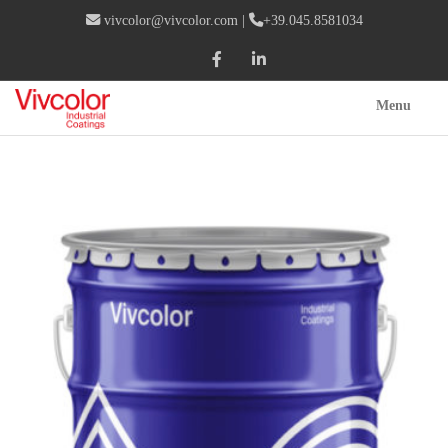
vivcolor@vivcolor.com
|
+39.045.8581034
Menu