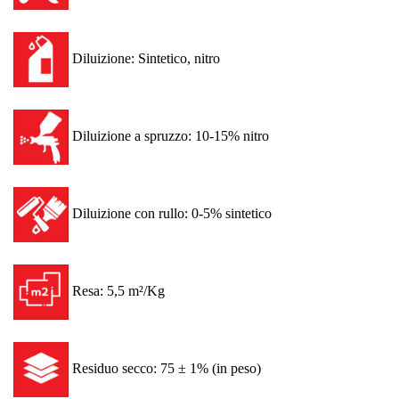
Diluizione: Sintetico, nitro
Diluizione a spruzzo: 10-15% nitro
Diluizione con rullo: 0-5% sintetico
Resa: 5,5 m²/Kg
Residuo secco: 75 ± 1% (in peso)