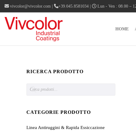
vivcolor@vivcolor.com
|
+39.045.8581034
|
Lun - Ven : 08.00 – 12
HOME
RICERCA PRODOTTO
Products
search
CATEGORIE PRODOTTO
Linea Antiruggini & Rapida Essiccazione