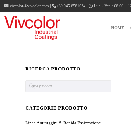
vivcolor@vivcolor.com
|
+39.045.8581034
|
Lun - Ven : 08.00 – 12
HOME
RICERCA PRODOTTO
Products
search
CATEGORIE PRODOTTO
Linea Antiruggini & Rapida Essiccazione