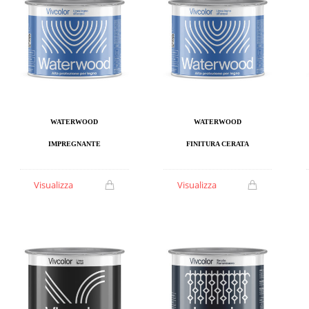
WATERWOOD
WATERWOOD
IMPREGNANTE
FINITURA CERATA
Visualizza
Visualizza