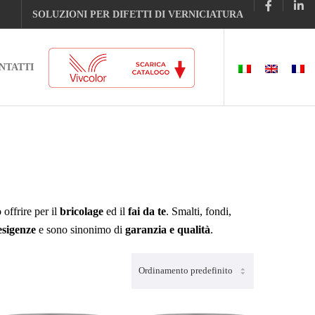
SOLUZIONI PER DIFETTI DI VERNICIATURA
NTATTI
ffrire per il
bricolage
ed il
fai da te
. Smalti, fondi,
esigenze
e sono sinonimo di
garanzia e qualità
.