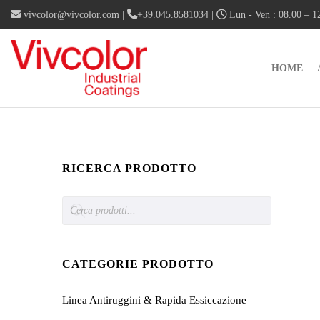
vivcolor@vivcolor.com
|
+39.045.8581034
|
Lun - Ven : 08.00 – 12
HOME
RICERCA PRODOTTO
Products
search
CATEGORIE PRODOTTO
Linea Antiruggini & Rapida Essiccazione