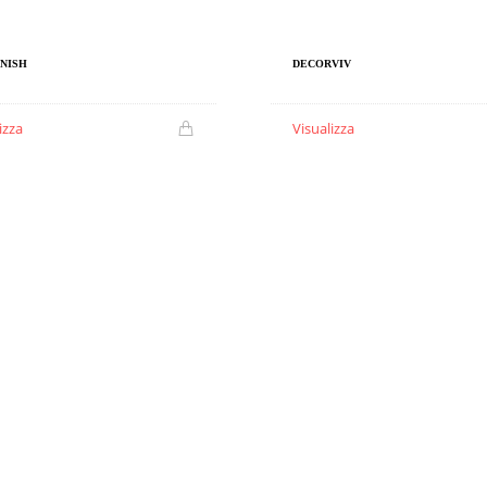
INISH
DECORVIV
izza
Visualizza