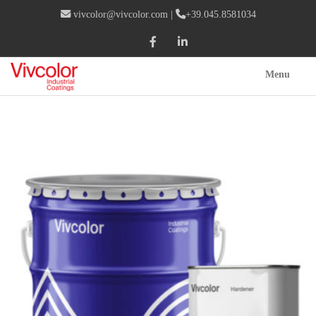
vivcolor@vivcolor.com
|
+39.045.8581034
Menu