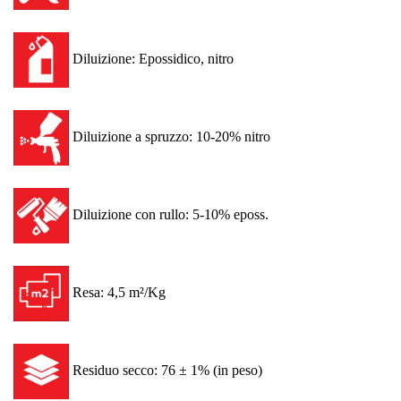
Diluizione: Epossidico, nitro
Diluizione a spruzzo: 10-20% nitro
Diluizione con rullo: 5-10% eposs.
Resa: 4,5 m²/Kg
Residuo secco: 76 ± 1% (in peso)