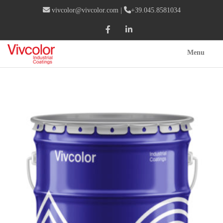
vivcolor@vivcolor.com
|
+39.045.8581034
Menu