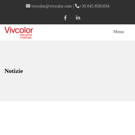
vivcolor@vivcolor.com
|
+39.045.8581034
Menu
Notizie