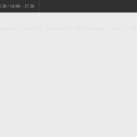
.30 / 14.00 – 17.30
AZIENDA
SERVIZI
PRODOTTI
WATERWOOD
NEWS
CO