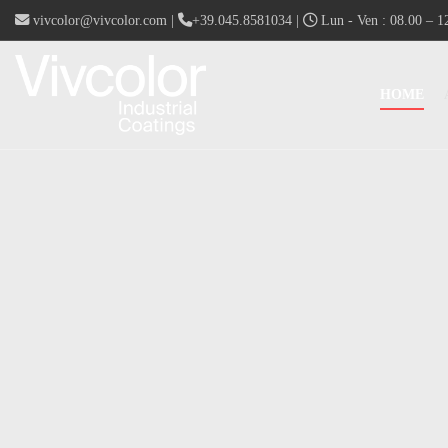
vivcolor@vivcolor.com
|
+39.045.8581034
|
Lun - Ven : 08.00 – 12
HOME