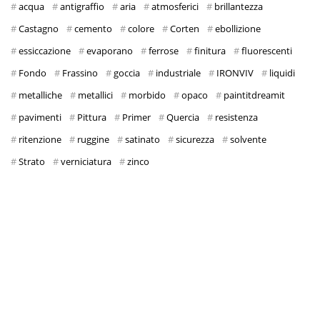
acqua
antigraffio
aria
atmosferici
brillantezza
Castagno
cemento
colore
Corten
ebollizione
essiccazione
evaporano
ferrose
finitura
fluorescenti
Fondo
Frassino
goccia
industriale
IRONVIV
liquidi
metalliche
metallici
morbido
opaco
paintitdreamit
pavimenti
Pittura
Primer
Quercia
resistenza
ritenzione
ruggine
satinato
sicurezza
solvente
Strato
verniciatura
zinco