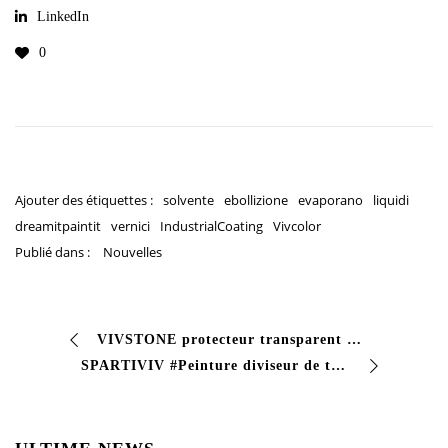
LinkedIn
0
Ajouter des étiquettes :
solvente
ebollizione
evaporano
liquidi
dreamitpaintit
vernici
IndustrialCoating
Vivcolor
Publié dans :
Nouvelles
VIVSTONE protecteur transparent pour la pierre. Solvant filmogène protecteur transparent # hydrofuge. Protège et consolide les murs en béton de pierres apparentes…
SPARTIVIV #Peinture diviseur de trafic pour signalisation horizontale #Peinture synthétique à séchage rapide avec une bonne couverture et résistance aux agents…