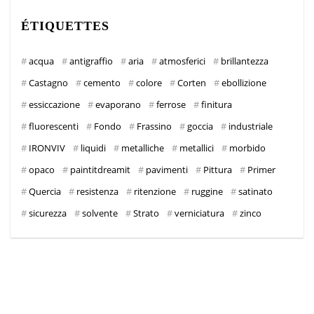
ÉTIQUETTES
acqua
antigraffio
aria
atmosferici
brillantezza
Castagno
cemento
colore
Corten
ebollizione
essiccazione
evaporano
ferrose
finitura
fluorescenti
Fondo
Frassino
goccia
industriale
IRONVIV
liquidi
metalliche
metallici
morbido
opaco
paintitdreamit
pavimenti
Pittura
Primer
Quercia
resistenza
ritenzione
ruggine
satinato
sicurezza
solvente
Strato
verniciatura
zinco