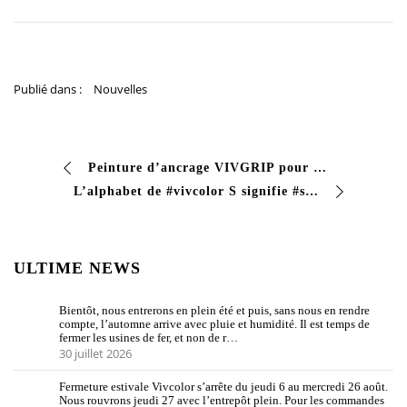
Publié dans :
Nouvelles
Peinture d’ancrage VIVGRIP pour plastiques. #Primaire universel monocomposant adapté à la plupart des matériaux et supports #plastiques sur lesquels la normale …
L’alphabet de #vivcolor S signifie #solvant Les solvants sont principalement des liquides qui dissolvent un soluté solide liquide gazeux donnant lieu à une solu…
ULTIME NEWS
Bientôt, nous entrerons en plein été et puis, sans nous en rendre
compte, l’automne arrive avec pluie et humidité. Il est temps de
fermer les usines de fer, et non de r…
30 juillet 2026
Fermeture estivale Vivcolor s’arrête du jeudi 6 au mercredi 26 août.
Nous rouvrons jeudi 27 avec l’entrepôt plein. Pour les commandes