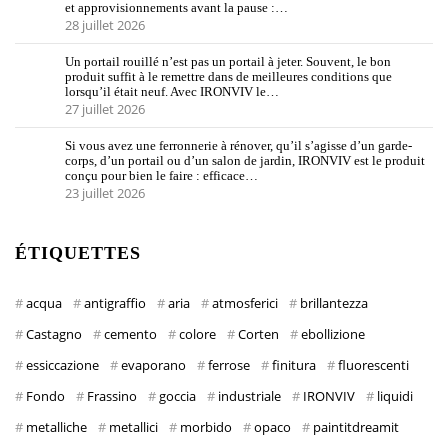
et approvisionnements avant la pause :…
28 juillet 2026
Un portail rouillé n’est pas un portail à jeter. Souvent, le bon
produit suffit à le remettre dans de meilleures conditions que
lorsqu’il était neuf. Avec IRONVIV le…
27 juillet 2026
Si vous avez une ferronnerie à rénover, qu’il s’agisse d’un garde-
corps, d’un portail ou d’un salon de jardin, IRONVIV est le produit
conçu pour bien le faire : efficace…
23 juillet 2026
ÉTIQUETTES
acqua
antigraffio
aria
atmosferici
brillantezza
Castagno
cemento
colore
Corten
ebollizione
essiccazione
evaporano
ferrose
finitura
fluorescenti
Fondo
Frassino
goccia
industriale
IRONVIV
liquidi
metalliche
metallici
morbido
opaco
paintitdreamit