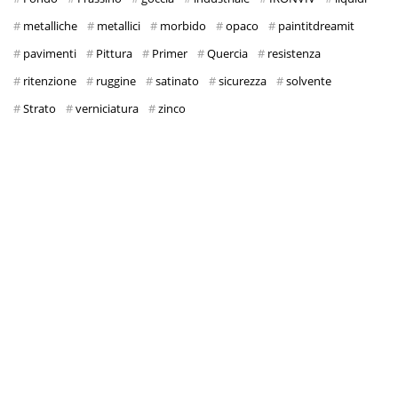
metalliche
metallici
morbido
opaco
paintitdreamit
pavimenti
Pittura
Primer
Quercia
resistenza
ritenzione
ruggine
satinato
sicurezza
solvente
Strato
verniciatura
zinco