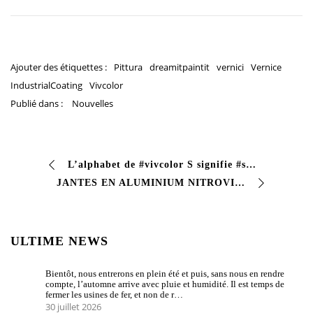
Ajouter des étiquettes :
Pittura
dreamitpaintit
vernici
Vernice
IndustrialCoating
Vivcolor
Publié dans :
Nouvelles
L’alphabet de #vivcolor S signifie #solvant Les solvants sont principalement des liquides qui dissolvent un soluté solide liquide gazeux donnant lieu à une solu…
JANTES EN ALUMINIUM NITROVIV – PEINTURE POUR JANTES DE VOITURE #Émail de finition à séchage très rapide avec d’excellentes caractéristiques de dureté…
ULTIME NEWS
Bientôt, nous entrerons en plein été et puis, sans nous en rendre
compte, l’automne arrive avec pluie et humidité. Il est temps de
fermer les usines de fer, et non de r…
30 juillet 2026