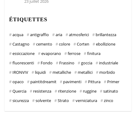
23 juillet 2026
ÉTIQUETTES
acqua
antigraffio
aria
atmosferici
brillantezza
Castagno
cemento
colore
Corten
ebollizione
essiccazione
evaporano
ferrose
finitura
fluorescenti
Fondo
Frassino
goccia
industriale
IRONVIV
liquidi
metalliche
metallici
morbido
opaco
paintitdreamit
pavimenti
Pittura
Primer
Quercia
resistenza
ritenzione
ruggine
satinato
sicurezza
solvente
Strato
verniciatura
zinco