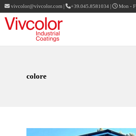
vivcolor@vivcolor.com
|
+39.045.8581034
|
Mon - Fr
colore