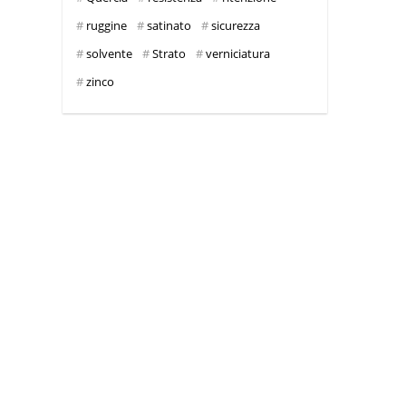
ruggine
satinato
sicurezza
solvente
Strato
verniciatura
zinco