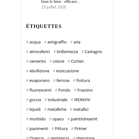
bien le faire : efficace…
23 juillet 2026
ÉTIQUETTES
acqua
antigraffio
aria
atmosferici
brillantezza
Castagno
cemento
colore
Corten
ebollizione
essiccazione
evaporano
ferrose
finitura
fluorescenti
Fondo
Frassino
goccia
industriale
IRONVIV
liquidi
metalliche
metallici
morbido
opaco
paintitdreamit
pavimenti
Pittura
Primer
Quercia
resistenza
ritenzione