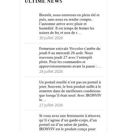
ULTIME NEWS
Bientôt, nous entrerons en plein été et
puis, sans nous en rendre compte,
l’automne arrive avec pluie et
humidité. Il est temps de fermer les
usines de fer, et non de r…
30 juillet 2026
Fermeture estivale Vivcolor s’arrête du
jeudi 6 au mercredi 26 août. Nous
rouvrons jeudi 27 avec l’entrepôt
plein. Pour les commandes et
approvisionnements avant la pause :…
28 juillet 2026
Un portail rouillé n’est pas un portail à
jeter. Souvent, le bon produit suffit à le
remettre dans de meilleures conditions
que lorsqu’il était neuf. Avec IRONVIV
le…
27 juillet 2026
Si vous avez une ferronnerie à rénover,
qu’il s’agisse d’un garde-corps, d’un
portail ou d’un salon de jardin,
IRONVIV est le produit conçu pour