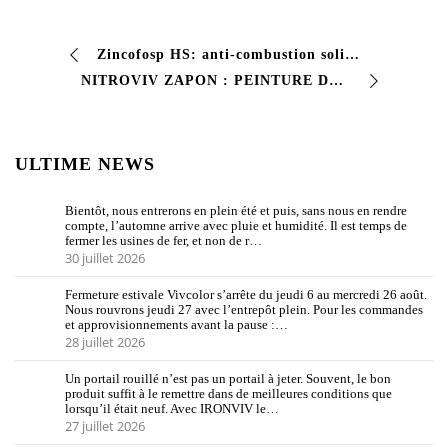
Zincofosp HS: anti-combustion solide solide à forte peinture anti-crime solide solide solide
NITROVIV ZAPON : PEINTURE DE PROTECTION À SÉCHAGE TRÈS RAPIDE Cet émail de finition à base de nitro offre un séchage très rapide avec une excellente dureté sur…
ULTIME NEWS
Bientôt, nous entrerons en plein été et puis, sans nous en rendre
compte, l’automne arrive avec pluie et humidité. Il est temps de
fermer les usines de fer, et non de r…
30 juillet 2026
Fermeture estivale Vivcolor s’arrête du jeudi 6 au mercredi 26 août.
Nous rouvrons jeudi 27 avec l’entrepôt plein. Pour les commandes
et approvisionnements avant la pause :…
28 juillet 2026
Un portail rouillé n’est pas un portail à jeter. Souvent, le bon
produit suffit à le remettre dans de meilleures conditions que
lorsqu’il était neuf. Avec IRONVIV le…
27 juillet 2026