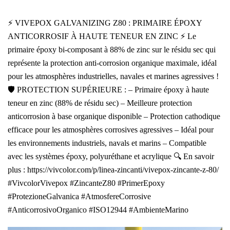
⚡ VIVEPOX GALVANIZING Z80 : PRIMAIRE ÉPOXY
ANTICORROSIF À HAUTE TENEUR EN ZINC ⚡ Le
primaire époxy bi-composant à 88% de zinc sur le résidu sec qui
représente la protection anti-corrosion organique maximale, idéal
pour les atmosphères industrielles, navales et marines agressives !
🛡️ PROTECTION SUPÉRIEURE : – Primaire époxy à haute
teneur en zinc (88% de résidu sec) – Meilleure protection
anticorrosion à base organique disponible – Protection cathodique
efficace pour les atmosphères corrosives agressives – Idéal pour
les environnements industriels, navals et marins – Compatible
avec les systèmes époxy, polyuréthane et acrylique 🔍 En savoir
plus : https://vivcolor.com/p/linea-zincanti/vivepox-zincante-z-80/
#VivcolorVivepox #ZincanteZ80 #PrimerEpoxy
#ProtezioneGalvanica #AtmosfereCorrosive
#AnticorrosivoOrganico #ISO12944 #AmbienteMarino