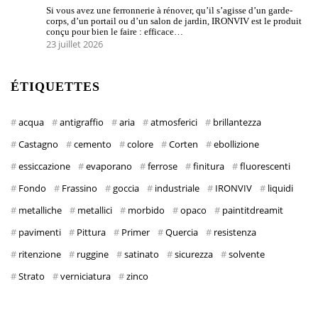
Si vous avez une ferronnerie à rénover, qu’il s’agisse d’un garde-
corps, d’un portail ou d’un salon de jardin, IRONVIV est le produit
conçu pour bien le faire : efficace…
23 juillet 2026
ÉTIQUETTES
acqua
antigraffio
aria
atmosferici
brillantezza
Castagno
cemento
colore
Corten
ebollizione
essiccazione
evaporano
ferrose
finitura
fluorescenti
Fondo
Frassino
goccia
industriale
IRONVIV
liquidi
metalliche
metallici
morbido
opaco
paintitdreamit
pavimenti
Pittura
Primer
Quercia
resistenza
ritenzione
ruggine
satinato
sicurezza
solvente
Strato
verniciatura
zinco