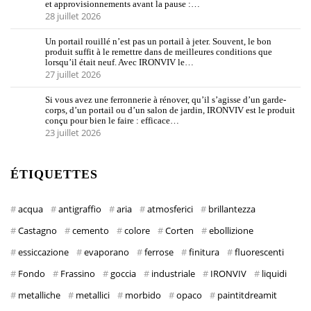
et approvisionnements avant la pause :…
28 juillet 2026
Un portail rouillé n’est pas un portail à jeter. Souvent, le bon
produit suffit à le remettre dans de meilleures conditions que
lorsqu’il était neuf. Avec IRONVIV le…
27 juillet 2026
Si vous avez une ferronnerie à rénover, qu’il s’agisse d’un garde-
corps, d’un portail ou d’un salon de jardin, IRONVIV est le produit
conçu pour bien le faire : efficace…
23 juillet 2026
ÉTIQUETTES
acqua
antigraffio
aria
atmosferici
brillantezza
Castagno
cemento
colore
Corten
ebollizione
essiccazione
evaporano
ferrose
finitura
fluorescenti
Fondo
Frassino
goccia
industriale
IRONVIV
liquidi
metalliche
metallici
morbido
opaco
paintitdreamit