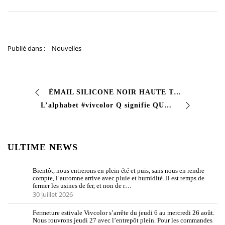
Publié dans :
Nouvelles
ÉMAIL SILICONE NOIR HAUTE TEMPÉRATURE peinture silicone noire max 600°C Peinture silicone monocomposant avec une excellente résistance aux températures …
L’alphabet #vivcolor Q signifie QUV TEST Test qui est utilisé dans le domaine des peintures pour recréer le vieillissement dû à des facteurs ext…
ULTIME NEWS
Bientôt, nous entrerons en plein été et puis, sans nous en rendre
compte, l’automne arrive avec pluie et humidité. Il est temps de
fermer les usines de fer, et non de r…
30 juillet 2026
Fermeture estivale Vivcolor s’arrête du jeudi 6 au mercredi 26 août.
Nous rouvrons jeudi 27 avec l’entrepôt plein. Pour les commandes