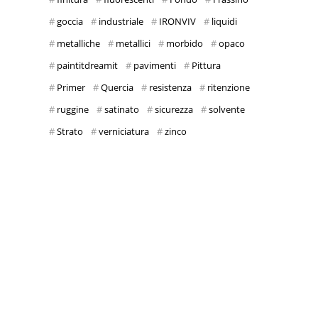
goccia
industriale
IRONVIV
liquidi
metalliche
metallici
morbido
opaco
paintitdreamit
pavimenti
Pittura
Primer
Quercia
resistenza
ritenzione
ruggine
satinato
sicurezza
solvente
Strato
verniciatura
zinco