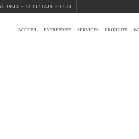
i : 08.00 – 12.30 / 14.00 – 17.30
ACCUEIL
ENTREPRISE
SERVICES
PRODUITS
W