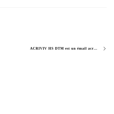
ACRIVIV HS DTM est un émail acrylique bi-composant à adhésion directe sur métal. Cela ne veut dire qu’une chose, concrètement : cela s’applique au bare metal, sans…