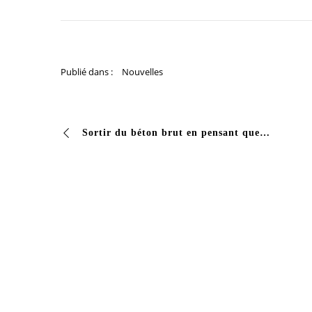
Publié dans :
Nouvelles
Sortir du béton brut en pensant que « ça tient quand même ». Le béton est poreux. Il absorbe l’eau, se tache et s’effrite avec les cycles de gel et de dégel. Un étage…