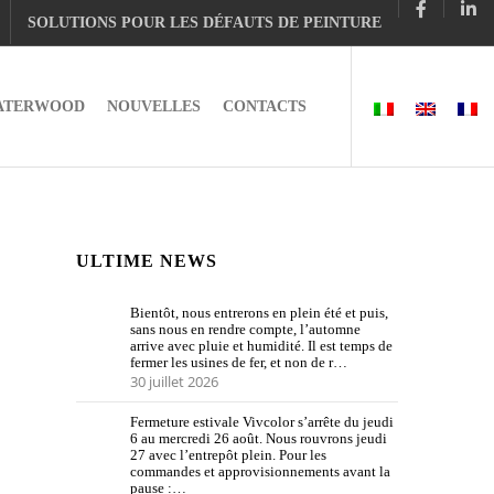
SOLUTIONS POUR LES DÉFAUTS DE PEINTURE
ATERWOOD
NOUVELLES
CONTACTS
ULTIME NEWS
Bientôt, nous entrerons en plein été et puis,
sans nous en rendre compte, l’automne
arrive avec pluie et humidité. Il est temps de
fermer les usines de fer, et non de r…
30 juillet 2026
Fermeture estivale Vivcolor s’arrête du jeudi
6 au mercredi 26 août. Nous rouvrons jeudi
27 avec l’entrepôt plein. Pour les
commandes et approvisionnements avant la
pause :…