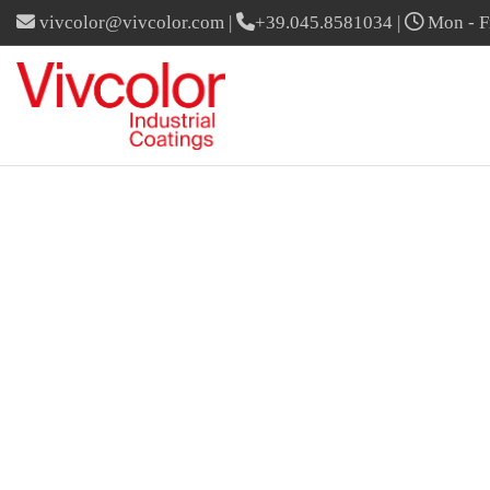
vivcolor@vivcolor.com
|
+39.045.8581034
|
Mon - Fr