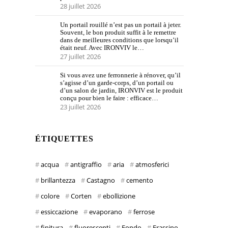
28 juillet 2026
Un portail rouillé n’est pas un portail à jeter.
Souvent, le bon produit suffit à le remettre
dans de meilleures conditions que lorsqu’il
était neuf. Avec IRONVIV le…
27 juillet 2026
Si vous avez une ferronnerie à rénover, qu’il
s’agisse d’un garde-corps, d’un portail ou
d’un salon de jardin, IRONVIV est le produit
conçu pour bien le faire : efficace…
23 juillet 2026
ÉTIQUETTES
acqua
antigraffio
aria
atmosferici
brillantezza
Castagno
cemento
colore
Corten
ebollizione
essiccazione
evaporano
ferrose
finitura
fluorescenti
Fondo
Frassino