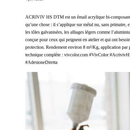
ACRIVIV HS DTM est un émail acrylique bi-composant à a
qu’une chose : il s’applique sur métal nu, sans primaire, et a
les tôles galvanisées, les alliages légers comme l’alumini
conçue pour ceux qui peignent en atelier et qui ont besoi
protection. Rendement environ 8 m²/Kg, application par p
technique complète : vivcolor.com #VivColor #AcrivivH
#AdesioneDiretta