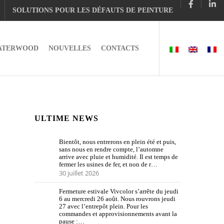
SOLUTIONS POUR LES DÉFAUTS DE PEINTURE
ATERWOOD
NOUVELLES
CONTACTS
ULTIME NEWS
Bientôt, nous entrerons en plein été et puis,
sans nous en rendre compte, l’automne
arrive avec pluie et humidité. Il est temps de
fermer les usines de fer, et non de r…
30 juillet 2026
Fermeture estivale Vivcolor s’arrête du jeudi
6 au mercredi 26 août. Nous rouvrons jeudi
27 avec l’entrepôt plein. Pour les
commandes et approvisionnements avant la
pause :…