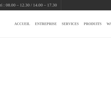
i : 08.00 – 12.30 / 14.00 – 17.30
ACCUEIL
ENTREPRISE
SERVICES
PRODUITS
W