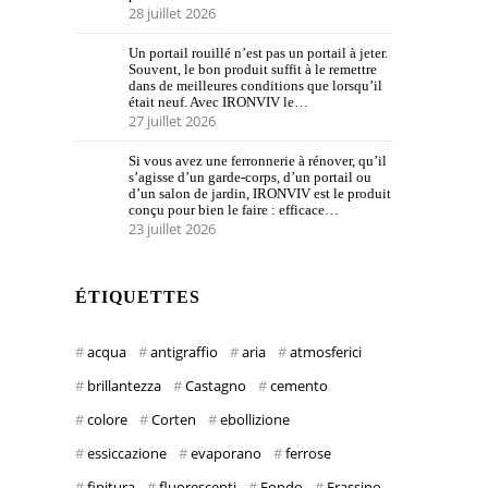
28 juillet 2026
Un portail rouillé n’est pas un portail à jeter.
Souvent, le bon produit suffit à le remettre
dans de meilleures conditions que lorsqu’il
était neuf. Avec IRONVIV le…
27 juillet 2026
Si vous avez une ferronnerie à rénover, qu’il
s’agisse d’un garde-corps, d’un portail ou
d’un salon de jardin, IRONVIV est le produit
conçu pour bien le faire : efficace…
23 juillet 2026
ÉTIQUETTES
acqua
antigraffio
aria
atmosferici
brillantezza
Castagno
cemento
colore
Corten
ebollizione
essiccazione
evaporano
ferrose
finitura
fluorescenti
Fondo
Frassino