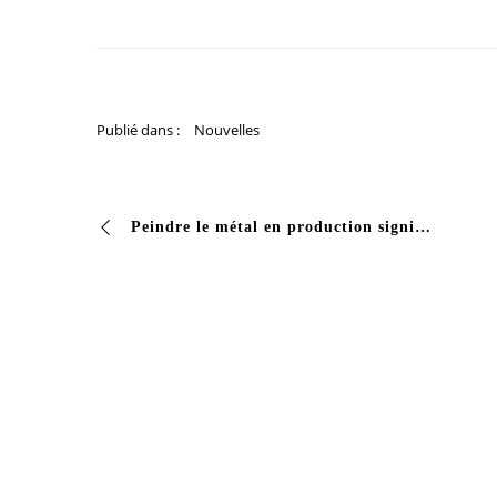
Publié dans :
Nouvelles
Peindre le métal en production signifie répéter à chaque fois le même cycle : appliquer l’apprêt, attendre qu’il sèche, revenir à la pièce pour la finition. …