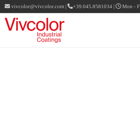
vivcolor@vivcolor.com
|
+39.045.8581034
|
Mon - Fr