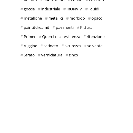
goccia
industriale
IRONVIV
liquidi
metalliche
metallici
morbido
opaco
paintitdreamit
pavimenti
Pittura
Primer
Quercia
resistenza
ritenzione
ruggine
satinato
sicurezza
solvente
Strato
verniciatura
zinco