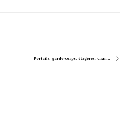
Portails, garde-corps, étagères, charpentes : les menuiseries métalliques subissent des peintures par lots et dans des délais serrés. Il y a souvent la pièce à assembler…