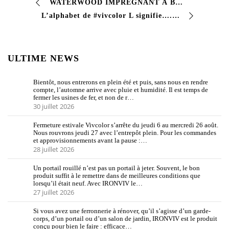
WATERWOOD IMPRÉGNANT À BASE D’EAU POUR LE BOIS Pénètre en profondeur et améliore le grain naturel du #bois, en protégeant ses #fibres. Cela vous permet de…
L’alphabet de #vivcolor L signifie…. #alliages Les alliages métalliques sont des mélanges homogènes constitués de deux éléments ou plus, dont l’élément présent dans …
ULTIME NEWS
Bientôt, nous entrerons en plein été et puis, sans nous en rendre
compte, l’automne arrive avec pluie et humidité. Il est temps de
fermer les usines de fer, et non de r…
30 juillet 2026
Fermeture estivale Vivcolor s’arrête du jeudi 6 au mercredi 26 août.
Nous rouvrons jeudi 27 avec l’entrepôt plein. Pour les commandes
et approvisionnements avant la pause :…
28 juillet 2026
Un portail rouillé n’est pas un portail à jeter. Souvent, le bon
produit suffit à le remettre dans de meilleures conditions que
lorsqu’il était neuf. Avec IRONVIV le…
27 juillet 2026
Si vous avez une ferronnerie à rénover, qu’il s’agisse d’un garde-
corps, d’un portail ou d’un salon de jardin, IRONVIV est le produit
conçu pour bien le faire : efficace…