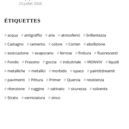
23 juillet 2026
ÉTIQUETTES
acqua
antigraffio
aria
atmosferici
brillantezza
Castagno
cemento
colore
Corten
ebollizione
essiccazione
evaporano
ferrose
finitura
fluorescenti
Fondo
Frassino
goccia
industriale
IRONVIV
liquidi
metalliche
metallici
morbido
opaco
paintitdreamit
pavimenti
Pittura
Primer
Quercia
resistenza
ritenzione
ruggine
satinato
sicurezza
solvente
Strato
verniciatura
zinco