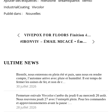
Ajouter des étiquettes :
ritenzione
dreamitpaintit
vernici
IndustrialCoating
Vivcolor
Publié dans :
Nouvelles
VIVEPOX FOR FLOORS Finition époxypolyamide bi-composant à haute résistance à l’eau. Excellente #adhésion sur surfaces #métalliques. Cette partie…
#IRONVIV – ÉMAIL MICACÉ • Émail micacé synthétique monocomposant > • 5 couleurs : Anthracite, Argent, Bronze, Noir et vert – avec effet vieilli • En…
ULTIME NEWS
Bientôt, nous entrerons en plein été et puis, sans nous en rendre
compte, l’automne arrive avec pluie et humidité. Il est temps de
fermer les usines de fer, et non de r…
30 juillet 2026
Fermeture estivale Vivcolor s’arrête du jeudi 6 au mercredi 26 août.
Nous rouvrons jeudi 27 avec l’entrepôt plein. Pour les commandes
et approvisionnements avant la pause :…
28 juillet 2026