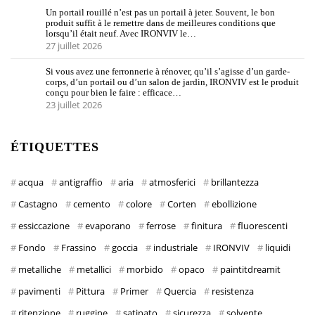
Un portail rouillé n’est pas un portail à jeter. Souvent, le bon
produit suffit à le remettre dans de meilleures conditions que
lorsqu’il était neuf. Avec IRONVIV le…
27 juillet 2026
Si vous avez une ferronnerie à rénover, qu’il s’agisse d’un garde-
corps, d’un portail ou d’un salon de jardin, IRONVIV est le produit
conçu pour bien le faire : efficace…
23 juillet 2026
ÉTIQUETTES
acqua
antigraffio
aria
atmosferici
brillantezza
Castagno
cemento
colore
Corten
ebollizione
essiccazione
evaporano
ferrose
finitura
fluorescenti
Fondo
Frassino
goccia
industriale
IRONVIV
liquidi
metalliche
metallici
morbido
opaco
paintitdreamit
pavimenti
Pittura
Primer
Quercia
resistenza
ritenzione
ruggine
satinato
sicurezza
solvente