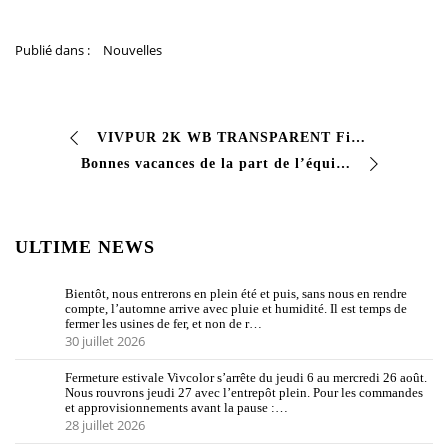
Publié dans :
Nouvelles
VIVPUR 2K WB TRANSPARENT Finition polyuréthane bi-composant à base d’eau #transparente avec d’excellentes caractéristiques de #résistance aux agents atmosphériques et d’excellentes…
Bonnes vacances de la part de l’équipe #Vivcolor Nous prenons une petite période de vacances du 08 au 25 août #vivcolor #industrialcoating #vernici #dreamitpaintit
ULTIME NEWS
Bientôt, nous entrerons en plein été et puis, sans nous en rendre
compte, l’automne arrive avec pluie et humidité. Il est temps de
fermer les usines de fer, et non de r…
30 juillet 2026
Fermeture estivale Vivcolor s’arrête du jeudi 6 au mercredi 26 août.
Nous rouvrons jeudi 27 avec l’entrepôt plein. Pour les commandes
et approvisionnements avant la pause :…
28 juillet 2026