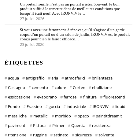
Un portail rouillé n’est pas un portail à jeter. Souvent, le bon
produit suffit à le remettre dans de meilleures conditions que
lorsqu’il était neuf. Avec IRONVIV le…
27 juillet 2026
Si vous avez une ferronnerie à rénover, qu’il s’agisse d’un garde-
corps, d’un portail ou d’un salon de jardin, IRONVIV est le produit
conçu pour bien le faire : efficace…
23 juillet 2026
ÉTIQUETTES
acqua
antigraffio
aria
atmosferici
brillantezza
Castagno
cemento
colore
Corten
ebollizione
essiccazione
evaporano
ferrose
finitura
fluorescenti
Fondo
Frassino
goccia
industriale
IRONVIV
liquidi
metalliche
metallici
morbido
opaco
paintitdreamit
pavimenti
Pittura
Primer
Quercia
resistenza
ritenzione
ruggine
satinato
sicurezza
solvente