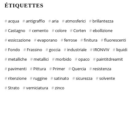
ÉTIQUETTES
acqua
antigraffio
aria
atmosferici
brillantezza
Castagno
cemento
colore
Corten
ebollizione
essiccazione
evaporano
ferrose
finitura
fluorescenti
Fondo
Frassino
goccia
industriale
IRONVIV
liquidi
metalliche
metallici
morbido
opaco
paintitdreamit
pavimenti
Pittura
Primer
Quercia
resistenza
ritenzione
ruggine
satinato
sicurezza
solvente
Strato
verniciatura
zinco