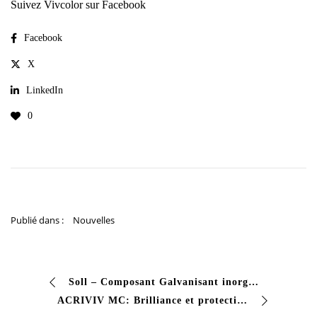
Suivez Vivcolor sur Facebook
Facebook
X
LinkedIn
0
Publié dans :
Nouvelles
Soll – Composant Galvanisant inorganique Vous recherchez une protection cathodique professionnelle pour l’acier dans des environnements extrêmes? Notre galvanisation inorganique à deux habitués est …
ACRIVIV MC: Brilliance et protection recherchez-vous une finition acrylique qui combine la facilité d’utilisation et les performances exceptionnelles? Acriviv MC est la solution monocompone …