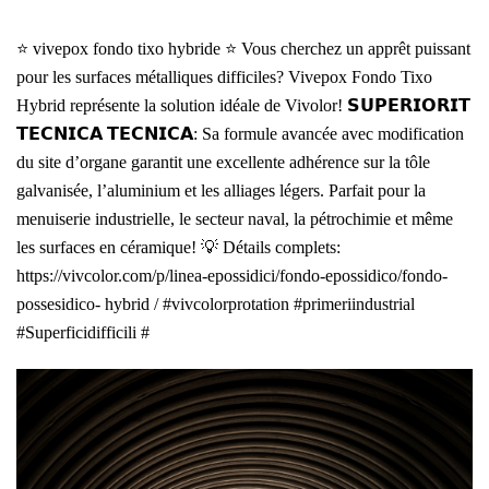
⭐ vivepox fondo tixo hybride ⭐ Vous cherchez un apprêt puissant
pour les surfaces métalliques difficiles? Vivepox Fondo Tixo
Hybrid représente la solution idéale de Vivolor! 𝗦𝗨𝗣𝗘𝗥𝗜𝗢𝗥𝗜𝗧
𝗧𝗘𝗖𝗡𝗜𝗖𝗔 𝗧𝗘𝗖𝗡𝗜𝗖𝗔: Sa formule avancée avec modification
du site d’organe garantit une excellente adhérence sur la tôle
galvanisée, l’aluminium et les alliages légers. Parfait pour la
menuiserie industrielle, le secteur naval, la pétrochimie et même
les surfaces en céramique! 💡 Détails complets:
https://vivcolor.com/p/linea-epossidici/fondo-epossidico/fondo-
possesidico- hybrid / #vivcolorprotation #primeriindustrial
#Superficidifficili #