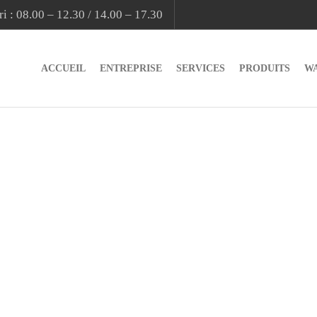
i : 08.00 – 12.30 / 14.00 – 17.30
ACCUEIL
ENTREPRISE
SERVICES
PRODUITS
W