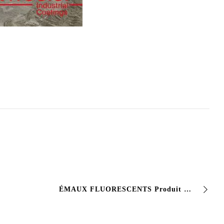
ÉMAUX FLUORESCENTS Produit de peinture à base de pigments inorganiques #fluorescents. Applications : objets de décoration intérieure générale. …