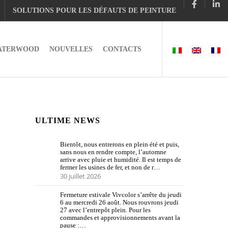
SOLUTIONS POUR LES DÉFAUTS DE PEINTURE
ATERWOOD
NOUVELLES
CONTACTS
ULTIME NEWS
Bientôt, nous entrerons en plein été et puis,
sans nous en rendre compte, l’automne
arrive avec pluie et humidité. Il est temps de
fermer les usines de fer, et non de r…
30 juillet 2026
Fermeture estivale Vivcolor s’arrête du jeudi
6 au mercredi 26 août. Nous rouvrons jeudi
27 avec l’entrepôt plein. Pour les
commandes et approvisionnements avant la
pause :…