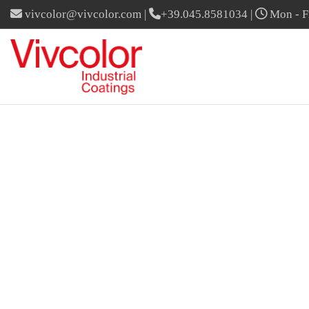
vivcolor@vivcolor.com
|
+39.045.8581034
|
Mon - Fr