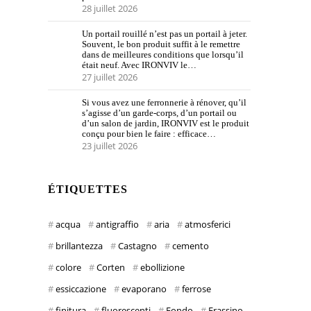
28 juillet 2026
Un portail rouillé n’est pas un portail à jeter.
Souvent, le bon produit suffit à le remettre
dans de meilleures conditions que lorsqu’il
était neuf. Avec IRONVIV le…
27 juillet 2026
Si vous avez une ferronnerie à rénover, qu’il
s’agisse d’un garde-corps, d’un portail ou
d’un salon de jardin, IRONVIV est le produit
conçu pour bien le faire : efficace…
23 juillet 2026
ÉTIQUETTES
acqua
antigraffio
aria
atmosferici
brillantezza
Castagno
cemento
colore
Corten
ebollizione
essiccazione
evaporano
ferrose
finitura
fluorescenti
Fondo
Frassino