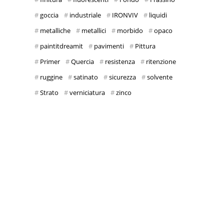
goccia
industriale
IRONVIV
liquidi
metalliche
metallici
morbido
opaco
paintitdreamit
pavimenti
Pittura
Primer
Quercia
resistenza
ritenzione
ruggine
satinato
sicurezza
solvente
Strato
verniciatura
zinco