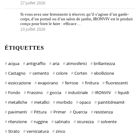
27 juillet 2026
Si vous avez une ferronnerie à rénover, qu’il s’agisse d’un garde-
corps, d’un portail ou d’un salon de jardin, IRONVIV est le produit
conçu pour bien le faire : efficace…
23 juillet 2026
ÉTIQUETTES
acqua
antigraffio
aria
atmosferici
brillantezza
Castagno
cemento
colore
Corten
ebollizione
essiccazione
evaporano
ferrose
finitura
fluorescenti
Fondo
Frassino
goccia
industriale
IRONVIV
liquidi
metalliche
metallici
morbido
opaco
paintitdreamit
pavimenti
Pittura
Primer
Quercia
resistenza
ritenzione
ruggine
satinato
sicurezza
solvente
Strato
verniciatura
zinco