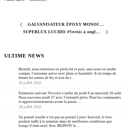
GALVANISATEUR ÉPOXY MONOCOMPOSANT Primaire époxy monocomposant à séchage rapide, inhibiteur de corrosion pour surfaces #ferreuses. Le produit présenté…
SUPERLUX LUCIDO #Vernis à ongles à séchage rapide avec une bonne résistance aux chutes, une bonne tenue de la couleur et de la brillance dans le temps #vivcolor #v…
ULTIME NEWS
Bientôt, nous entrerons en plein été et puis, sans nous en rendre
compte, l’automne arrive avec pluie et humidité. Il est temps de
fermer les usines de fer, et non de r…
30 juillet 2026
Fermeture estivale Vivcolor s’arrête du jeudi 6 au mercredi 26 août.
Nous rouvrons jeudi 27 avec l’entrepôt plein. Pour les commandes
et approvisionnements avant la pause :…
28 juillet 2026
Un portail rouillé n’est pas un portail à jeter. Souvent, le bon
produit suffit à le remettre dans de meilleures conditions que
lorsqu’il était neuf. Avec IRONVIV le…