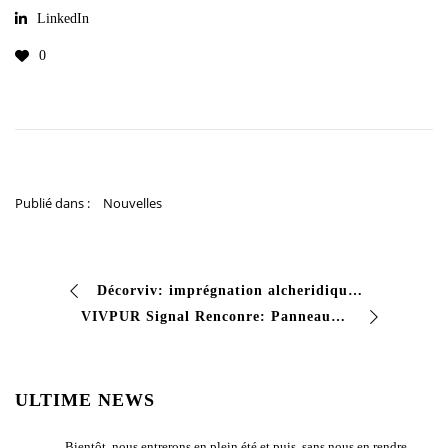
LinkedIn
0
Publié dans :
Nouvelles
Décorviv: imprégnation alcheridique qui préserve et colore le bois naturel à la recherche d’une finition qui protège et améliore les portes, les luminaires et les structures en bois avec un …
VIVPUR Signal Renconre: Panneaux de route à des performances fortement fortement vos lignes de route et vos rapports doivent résister à un trafic intense et à Agen …
ULTIME NEWS
Bientôt, nous entrerons en plein été et puis, sans nous en rendre