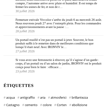
compte, l’automne arrive avec pluie et humidité. Il est temps de
fermer les usines de fer, et non de r…
30 juillet 2026
Fermeture estivale Vivcolor s’arrête du jeudi 6 au mercredi 26 août.
Nous rouvrons jeudi 27 avec l’entrepôt plein. Pour les commandes
et approvisionnements avant la pause :…
28 juillet 2026
Un portail rouillé n’est pas un portail à jeter. Souvent, le bon
produit suffit à le remettre dans de meilleures conditions que
lorsqu’il était neuf. Avec IRONVIV le…
27 juillet 2026
Si vous avez une ferronnerie à rénover, qu’il s’agisse d’un garde-
corps, d’un portail ou d’un salon de jardin, IRONVIV est le produit
conçu pour bien le faire : efficace…
23 juillet 2026
ÉTIQUETTES
acqua
antigraffio
aria
atmosferici
brillantezza
Castagno
cemento
colore
Corten
ebollizione