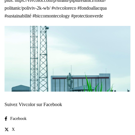
plus: https://vivcolor.com/p/smalti-pipiuretanici/fondi-
politanic/poliviv-2k-wb/ #vivcoloreco #fondoallacqua
#sustainabilité #biccomontecology #protectionverde
Suivez Vivcolor sur Facebook
Facebook
X