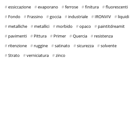
essiccazione
evaporano
ferrose
finitura
fluorescenti
Fondo
Frassino
goccia
industriale
IRONVIV
liquidi
metalliche
metallici
morbido
opaco
paintitdreamit
pavimenti
Pittura
Primer
Quercia
resistenza
ritenzione
ruggine
satinato
sicurezza
solvente
Strato
verniciatura
zinco