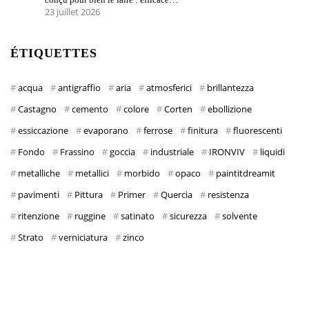
23 juillet 2026
ÉTIQUETTES
acqua
antigraffio
aria
atmosferici
brillantezza
Castagno
cemento
colore
Corten
ebollizione
essiccazione
evaporano
ferrose
finitura
fluorescenti
Fondo
Frassino
goccia
industriale
IRONVIV
liquidi
metalliche
metallici
morbido
opaco
paintitdreamit
pavimenti
Pittura
Primer
Quercia
resistenza
ritenzione
ruggine
satinato
sicurezza
solvente
Strato
verniciatura
zinco