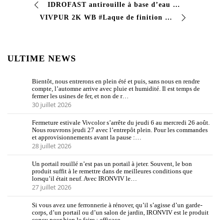
IDROFAST antirouille à base d’eau #Apprêt acrylique anticorrosion diluable à l’eau adapté comme couche de fond pour les supports ferreux tôle galvanisée en aluminium. Le pro…
VIVPUR 2K WB #Laque de finition polyuréthane à l’eau bi-composant Laque de finition polyuréthane à l’eau bi-composant avec d’excellentes caractéristiques de…
ULTIME NEWS
Bientôt, nous entrerons en plein été et puis, sans nous en rendre
compte, l’automne arrive avec pluie et humidité. Il est temps de
fermer les usines de fer, et non de r…
30 juillet 2026
Fermeture estivale Vivcolor s’arrête du jeudi 6 au mercredi 26 août.
Nous rouvrons jeudi 27 avec l’entrepôt plein. Pour les commandes
et approvisionnements avant la pause :…
28 juillet 2026
Un portail rouillé n’est pas un portail à jeter. Souvent, le bon
produit suffit à le remettre dans de meilleures conditions que
lorsqu’il était neuf. Avec IRONVIV le…
27 juillet 2026
Si vous avez une ferronnerie à rénover, qu’il s’agisse d’un garde-
corps, d’un portail ou d’un salon de jardin, IRONVIV est le produit
conçu pour bien le faire : efficace…