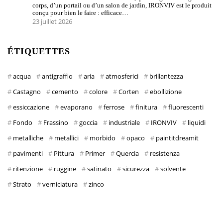
corps, d’un portail ou d’un salon de jardin, IRONVIV est le produit
conçu pour bien le faire : efficace…
23 juillet 2026
ÉTIQUETTES
acqua
antigraffio
aria
atmosferici
brillantezza
Castagno
cemento
colore
Corten
ebollizione
essiccazione
evaporano
ferrose
finitura
fluorescenti
Fondo
Frassino
goccia
industriale
IRONVIV
liquidi
metalliche
metallici
morbido
opaco
paintitdreamit
pavimenti
Pittura
Primer
Quercia
resistenza
ritenzione
ruggine
satinato
sicurezza
solvente
Strato
verniciatura
zinco