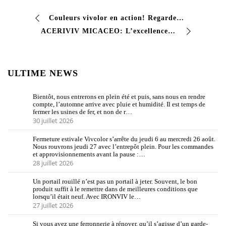
Couleurs vivolor en action! Regardez, quel résultat dans ce parking souterrain. Nos produits de peinture industrielle garantissent des couleurs brillantes …
ACERIVIV MICACEO: L’excellence de la finition décorative cherche-t-elle une solution qui unit la beauté et la résistance? Le micacere Acriviv de Vivolor est la réponse! Ce …
ULTIME NEWS
Bientôt, nous entrerons en plein été et puis, sans nous en rendre
compte, l’automne arrive avec pluie et humidité. Il est temps de
fermer les usines de fer, et non de r…
30 juillet 2026
Fermeture estivale Vivcolor s’arrête du jeudi 6 au mercredi 26 août.
Nous rouvrons jeudi 27 avec l’entrepôt plein. Pour les commandes
et approvisionnements avant la pause :…
28 juillet 2026
Un portail rouillé n’est pas un portail à jeter. Souvent, le bon
produit suffit à le remettre dans de meilleures conditions que
lorsqu’il était neuf. Avec IRONVIV le…
27 juillet 2026
Si vous avez une ferronnerie à rénover, qu’il s’agisse d’un garde-