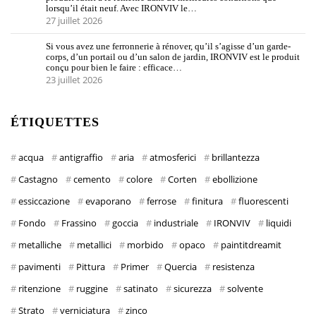
lorsqu’il était neuf. Avec IRONVIV le…
27 juillet 2026
Si vous avez une ferronnerie à rénover, qu’il s’agisse d’un garde-
corps, d’un portail ou d’un salon de jardin, IRONVIV est le produit
conçu pour bien le faire : efficace…
23 juillet 2026
ÉTIQUETTES
acqua
antigraffio
aria
atmosferici
brillantezza
Castagno
cemento
colore
Corten
ebollizione
essiccazione
evaporano
ferrose
finitura
fluorescenti
Fondo
Frassino
goccia
industriale
IRONVIV
liquidi
metalliche
metallici
morbido
opaco
paintitdreamit
pavimenti
Pittura
Primer
Quercia
resistenza
ritenzione
ruggine
satinato
sicurezza
solvente
Strato
verniciatura
zinco