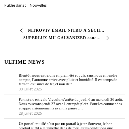
Publié dans :
Nouvelles
NITROVIV ÉMAIL NITRO À SÉCHAGE TRÈS RAPIDE Finition à séchage très rapide #Émail nitro avec d’excellentes caractéristiques de dureté de surface…
SUPERLUX MU GALVANIZED couche de finition simple pour tôle galvanisée. Émail semi-brillant à séchage rapide pour intérieurs/extérieurs, formulé pour assurer sa rétention …
ULTIME NEWS
Bientôt, nous entrerons en plein été et puis, sans nous en rendre
compte, l’automne arrive avec pluie et humidité. Il est temps de
fermer les usines de fer, et non de r…
30 juillet 2026
Fermeture estivale Vivcolor s’arrête du jeudi 6 au mercredi 26 août.
Nous rouvrons jeudi 27 avec l’entrepôt plein. Pour les commandes
et approvisionnements avant la pause :…
28 juillet 2026
Un portail rouillé n’est pas un portail à jeter. Souvent, le bon
produit suffit à le remettre dans de meilleures conditions que