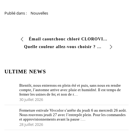
Publié dans :
Nouvelles
Émail caoutchouc chloré CLOROVIV pour piscines #Peinture de finition à séchage rapide avec une excellente résistance : à l’eau aux acides aux alcools alcalins…
Quelle couleur allez-vous choisir ? On vous attend sur notre site #vivcolor #vernici #dreamitpaintit
ULTIME NEWS
Bientôt, nous entrerons en plein été et puis, sans nous en rendre
compte, l’automne arrive avec pluie et humidité. Il est temps de
fermer les usines de fer, et non de r…
30 juillet 2026
Fermeture estivale Vivcolor s’arrête du jeudi 6 au mercredi 26 août.
Nous rouvrons jeudi 27 avec l’entrepôt plein. Pour les commandes
et approvisionnements avant la pause :…
28 juillet 2026