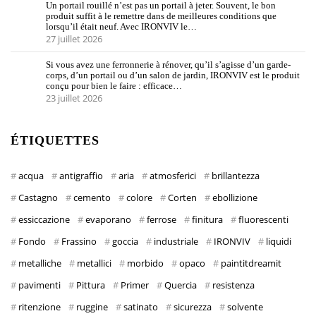
Un portail rouillé n’est pas un portail à jeter. Souvent, le bon
produit suffit à le remettre dans de meilleures conditions que
lorsqu’il était neuf. Avec IRONVIV le…
27 juillet 2026
Si vous avez une ferronnerie à rénover, qu’il s’agisse d’un garde-
corps, d’un portail ou d’un salon de jardin, IRONVIV est le produit
conçu pour bien le faire : efficace…
23 juillet 2026
ÉTIQUETTES
acqua
antigraffio
aria
atmosferici
brillantezza
Castagno
cemento
colore
Corten
ebollizione
essiccazione
evaporano
ferrose
finitura
fluorescenti
Fondo
Frassino
goccia
industriale
IRONVIV
liquidi
metalliche
metallici
morbido
opaco
paintitdreamit
pavimenti
Pittura
Primer
Quercia
resistenza
ritenzione
ruggine
satinato
sicurezza
solvente