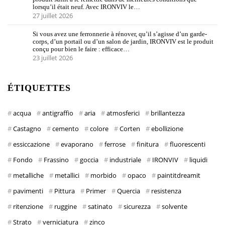
lorsqu’il était neuf. Avec IRONVIV le…
27 juillet 2026
Si vous avez une ferronnerie à rénover, qu’il s’agisse d’un garde-
corps, d’un portail ou d’un salon de jardin, IRONVIV est le produit
conçu pour bien le faire : efficace…
23 juillet 2026
ÉTIQUETTES
acqua
antigraffio
aria
atmosferici
brillantezza
Castagno
cemento
colore
Corten
ebollizione
essiccazione
evaporano
ferrose
finitura
fluorescenti
Fondo
Frassino
goccia
industriale
IRONVIV
liquidi
metalliche
metallici
morbido
opaco
paintitdreamit
pavimenti
Pittura
Primer
Quercia
resistenza
ritenzione
ruggine
satinato
sicurezza
solvente
Strato
verniciatura
zinco