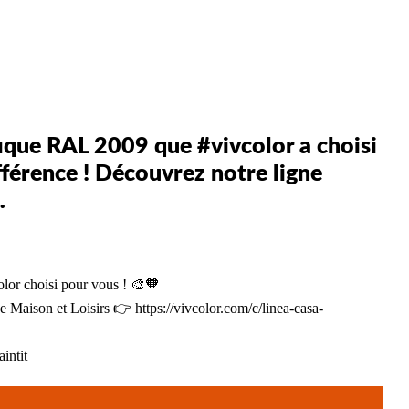
fique RAL 2009 que #vivcolor a choisi
ifférence ! Découvrez notre ligne
…
olor
choisi pour vous ! 🎨🧡
gne Maison et Loisirs 👉
https://vivcolor.com/c/linea-casa-
intit