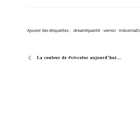
Ajouter des étiquettes :
dreamitpaintit
vernici
IndustrialC
La couleur de #vivcolor aujourd’hui est RAL 2008 Vous souhaitez donner à votre maison un look frais et moderne ? Recherchez sur notre site Web les produits les plus adaptés à vos besoins. Nous vous attendons…