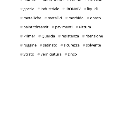
goccia
industriale
IRONVIV
liquidi
metalliche
metallici
morbido
opaco
paintitdreamit
pavimenti
Pittura
Primer
Quercia
resistenza
ritenzione
ruggine
satinato
sicurezza
solvente
Strato
verniciatura
zinco