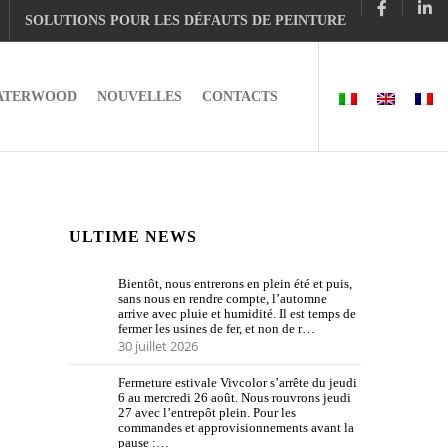
SOLUTIONS POUR LES DÉFAUTS DE PEINTURE
ATERWOOD
NOUVELLES
CONTACTS
ULTIME NEWS
Bientôt, nous entrerons en plein été et puis,
sans nous en rendre compte, l’automne
arrive avec pluie et humidité. Il est temps de
fermer les usines de fer, et non de r…
30 juillet 2026
Fermeture estivale Vivcolor s’arrête du jeudi
6 au mercredi 26 août. Nous rouvrons jeudi
27 avec l’entrepôt plein. Pour les
commandes et approvisionnements avant la
pause :…