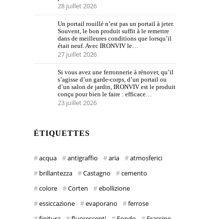
28 juillet 2026
Un portail rouillé n’est pas un portail à jeter.
Souvent, le bon produit suffit à le remettre
dans de meilleures conditions que lorsqu’il
était neuf. Avec IRONVIV le…
27 juillet 2026
Si vous avez une ferronnerie à rénover, qu’il
s’agisse d’un garde-corps, d’un portail ou
d’un salon de jardin, IRONVIV est le produit
conçu pour bien le faire : efficace…
23 juillet 2026
ÉTIQUETTES
acqua
antigraffio
aria
atmosferici
brillantezza
Castagno
cemento
colore
Corten
ebollizione
essiccazione
evaporano
ferrose
finitura
fluorescenti
Fondo
Frassino