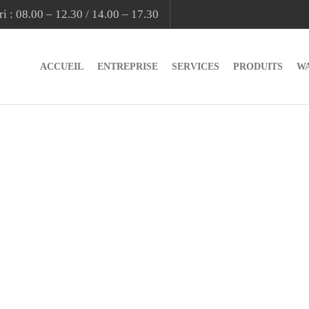
i : 08.00 – 12.30 / 14.00 – 17.30
ACCUEIL
ENTREPRISE
SERVICES
PRODUITS
W