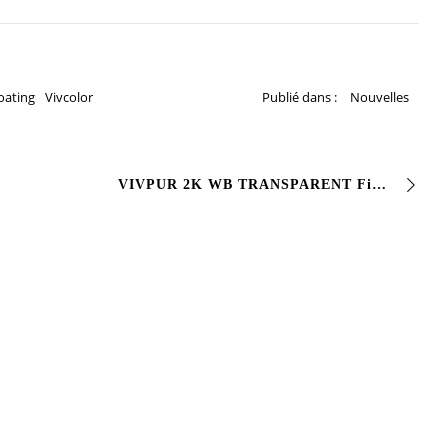
oating
Vivcolor
Publié dans :
Nouvelles
VIVPUR 2K WB TRANSPARENT Finition polyuréthane bi-composant à base d’eau #transparente avec d’excellentes caractéristiques de #résistance aux agents atmosphériques et d’excellentes…