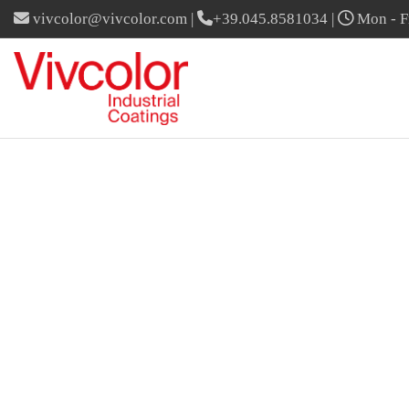
vivcolor@vivcolor.com
|
+39.045.8581034
|
Mon - Fr