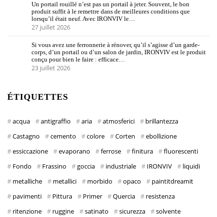
Un portail rouillé n’est pas un portail à jeter. Souvent, le bon
produit suffit à le remettre dans de meilleures conditions que
lorsqu’il était neuf. Avec IRONVIV le…
27 juillet 2026
Si vous avez une ferronnerie à rénover, qu’il s’agisse d’un garde-
corps, d’un portail ou d’un salon de jardin, IRONVIV est le produit
conçu pour bien le faire : efficace…
23 juillet 2026
ÉTIQUETTES
acqua
antigraffio
aria
atmosferici
brillantezza
Castagno
cemento
colore
Corten
ebollizione
essiccazione
evaporano
ferrose
finitura
fluorescenti
Fondo
Frassino
goccia
industriale
IRONVIV
liquidi
metalliche
metallici
morbido
opaco
paintitdreamit
pavimenti
Pittura
Primer
Quercia
resistenza
ritenzione
ruggine
satinato
sicurezza
solvente