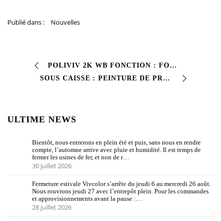
Publié dans :
Nouvelles
POLIVIV 2K WB FONCTION : FOND POLYESTER BI-COMPOSANT À BASE D’EAU À HAUT POUVOIR COUVRANT Cette couche de fond polyester bi-composant diluable à l’eau garantit un excellent…
SOUS CAISSE : PEINTURE DE PROTECTION ANTI PIERRE POUR SOUS CAISSE Ce revêtement de protection plastique à séchage rapide offre une protection complète des panneaux latéraux…
ULTIME NEWS
Bientôt, nous entrerons en plein été et puis, sans nous en rendre
compte, l’automne arrive avec pluie et humidité. Il est temps de
fermer les usines de fer, et non de r…
30 juillet 2026
Fermeture estivale Vivcolor s’arrête du jeudi 6 au mercredi 26 août.
Nous rouvrons jeudi 27 avec l’entrepôt plein. Pour les commandes
et approvisionnements avant la pause :…
28 juillet 2026