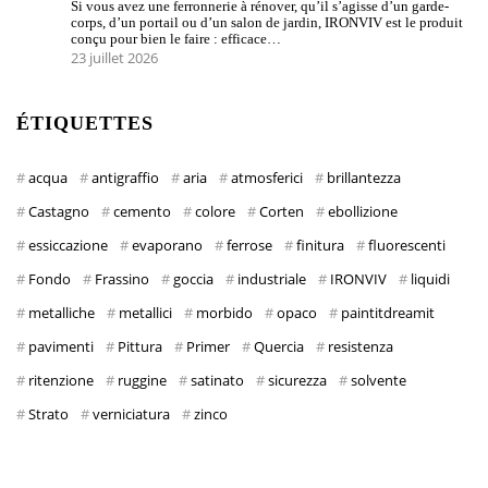
Si vous avez une ferronnerie à rénover, qu’il s’agisse d’un garde-
corps, d’un portail ou d’un salon de jardin, IRONVIV est le produit
conçu pour bien le faire : efficace…
23 juillet 2026
ÉTIQUETTES
acqua
antigraffio
aria
atmosferici
brillantezza
Castagno
cemento
colore
Corten
ebollizione
essiccazione
evaporano
ferrose
finitura
fluorescenti
Fondo
Frassino
goccia
industriale
IRONVIV
liquidi
metalliche
metallici
morbido
opaco
paintitdreamit
pavimenti
Pittura
Primer
Quercia
resistenza
ritenzione
ruggine
satinato
sicurezza
solvente
Strato
verniciatura
zinco