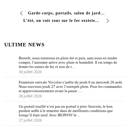
Garde-corps, portails, salon de jardin : avec le temps le fer de la maison devient opaque, marqué et perd de son caractère. La peinture classique le recouvre, mais elle le colle souvent…
L’été, on voit tout sur le fer extérieur : la rouille qui apparaît sur la balustrade du balcon, le portail qui a perdu sa couleur, les endroits où se trouve l’ancienne peinture…
ULTIME NEWS
Bientôt, nous entrerons en plein été et puis, sans nous en rendre
compte, l’automne arrive avec pluie et humidité. Il est temps de
fermer les usines de fer, et non de r…
30 juillet 2026
Fermeture estivale Vivcolor s’arrête du jeudi 6 au mercredi 26 août.
Nous rouvrons jeudi 27 avec l’entrepôt plein. Pour les commandes
et approvisionnements avant la pause :…
28 juillet 2026
Un portail rouillé n’est pas un portail à jeter. Souvent, le bon
produit suffit à le remettre dans de meilleures conditions que
lorsqu’il était neuf. Avec IRONVIV le…
27 juillet 2026