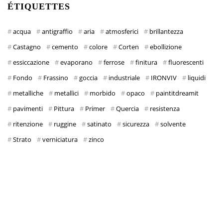
ÉTIQUETTES
acqua
antigraffio
aria
atmosferici
brillantezza
Castagno
cemento
colore
Corten
ebollizione
essiccazione
evaporano
ferrose
finitura
fluorescenti
Fondo
Frassino
goccia
industriale
IRONVIV
liquidi
metalliche
metallici
morbido
opaco
paintitdreamit
pavimenti
Pittura
Primer
Quercia
resistenza
ritenzione
ruggine
satinato
sicurezza
solvente
Strato
verniciatura
zinco