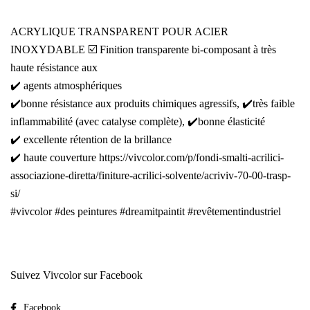
ACRYLIQUE TRANSPARENT POUR ACIER
INOXYDABLE ☑️ Finition transparente bi-composant à très
haute résistance aux
✔️ agents atmosphériques
✔️bonne résistance aux produits chimiques agressifs, ✔️très faible
inflammabilité (avec catalyse complète), ✔️bonne élasticité
✔️ excellente rétention de la brillance
✔️ haute couverture
https://vivcolor.com/p/fondi-smalti-acrilici-
associazione-diretta/finiture-acrilici-solvente/acriviv-70-00-trasp-
si/
#vivcolor
#des peintures
#dreamitpaintit
#revêtementindustriel
Suivez Vivcolor sur Facebook
Facebook