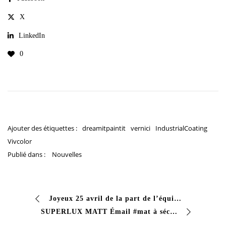
X
LinkedIn
0
Ajouter des étiquettes :
dreamitpaintit
vernici
IndustrialCoating
Vivcolor
Publié dans :
Nouvelles
Joyeux 25 avril de la part de l’équipe #Vivcolor
SUPERLUX MATT Émail #mat à séchage rapide avec une bonne résistance aux chutes, bonne tenue de la couleur dans le temps. Il convient à la peinture…