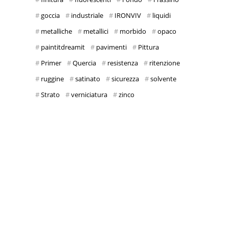
goccia
industriale
IRONVIV
liquidi
metalliche
metallici
morbido
opaco
paintitdreamit
pavimenti
Pittura
Primer
Quercia
resistenza
ritenzione
ruggine
satinato
sicurezza
solvente
Strato
verniciatura
zinco