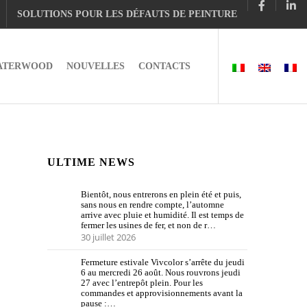
SOLUTIONS POUR LES DÉFAUTS DE PEINTURE
ATERWOOD
NOUVELLES
CONTACTS
ULTIME NEWS
Bientôt, nous entrerons en plein été et puis,
sans nous en rendre compte, l’automne
arrive avec pluie et humidité. Il est temps de
fermer les usines de fer, et non de r…
30 juillet 2026
Fermeture estivale Vivcolor s’arrête du jeudi
6 au mercredi 26 août. Nous rouvrons jeudi
27 avec l’entrepôt plein. Pour les
commandes et approvisionnements avant la
pause :…