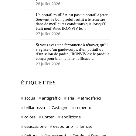
28 juillet 2026
Un portail rouillé n’est pas un portail à jeter.
Souvent, le bon produit suffit à le remettre
dans de meilleures conditions que lorsqu’il
était neuf. Avec IRONVIV le…
27 juillet 2026
Si vous avez une ferronnerie à rénover, qu’il
s’agisse d’un garde-corps, d’un portail ou
d’un salon de jardin, IRONVIV est le produit
conçu pour bien le faire : efficace…
23 juillet 2026
ÉTIQUETTES
acqua
antigraffio
aria
atmosferici
brillantezza
Castagno
cemento
colore
Corten
ebollizione
essiccazione
evaporano
ferrose
finitura
fluorescenti
Fondo
Frassino