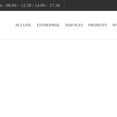
i : 08.00 – 12.30 / 14.00 – 17.30
ACCUEIL
ENTREPRISE
SERVICES
PRODUITS
W