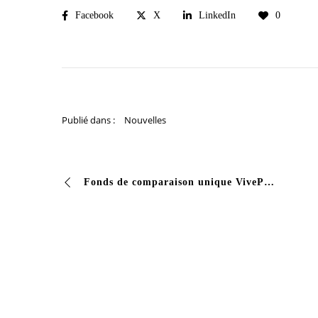
Facebook
X
LinkedIn
0
Publié dans :
Nouvelles
Fonds de comparaison unique VivePox Vous avez besoin d’un fonds polyvalent qui offre une protection contre les anticorps sans la complexité des deux composants? Découvrez Vivepox Fondo …