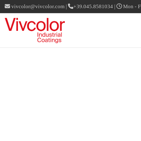
vivcolor@vivcolor.com
|
+39.045.8581034
|
Mon - Fr