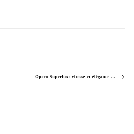
Opeco Superlux: vitesse et élégance recherchez-vous un vernis à ongles qui sèche rapidement avec une finition opaque impeccable? Superlux Opaque est votre solution!. Points de …